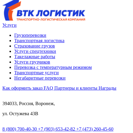
Услуги
Грузоперевозки
Транспортная логистика
Страхование грузов
Услуги спецтехники
Такелажные работы
Услуги грузчиков
Перевозка с температурным режимом
Транспортные услуги
Негабаритные перевозки
Как оформить заказ
FAQ
Партнеры и клиенты
Награды
394033, Россия, Воронеж,
ул. Остужева 43В
8 (800) 700-40-30
+7 (903) 653-42-82
+7 (473) 260-45-60