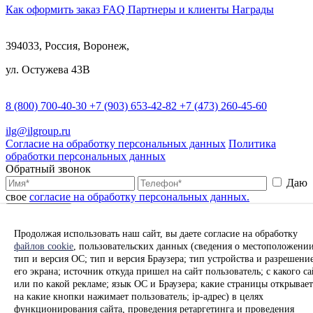
Как оформить заказ
FAQ
Партнеры и клиенты
Награды
394033, Россия, Воронеж,
ул. Остужева 43В
8 (800) 700-40-30
+7 (903) 653-42-82
+7 (473) 260-45-60
ilg@ilgroup.ru
Согласие на обработку персональных данных
Политика
обработки персональных данных
Обратный звонок
Даю
свое
согласие на обработку персональных данных.
Подтвердить
Заказать перевозку груза
Продолжая использовать наш сайт, вы даете согласие на обработку
файлов cookie
, пользовательских данных (сведения о местоположении
Даю свое
согласие на
тип и версия ОС; тип и версия Браузера; тип устройства и разрешени
обработку персональных данных.
Подтвердить
его экрана; источник откуда пришел на сайт пользователь; с какого са
Связаться с нами
или по какой рекламе; язык ОС и Браузера; какие страницы открывает
на какие кнопки нажимает пользователь; ip-адрес) в целях
функционирования сайта, проведения ретаргетинга и проведения