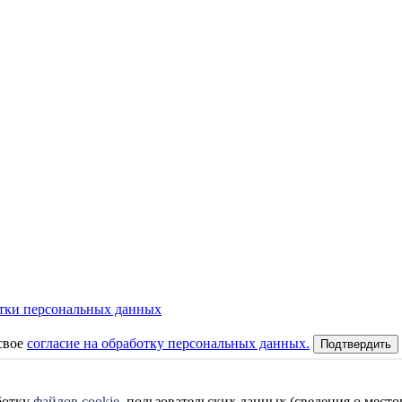
тки персональных данных
свое
согласие на обработку персональных данных.
Подтвердить
Даю свое
согласие на обработку персонал
аботку
файлов cookie
, пользовательских данных (сведения о место