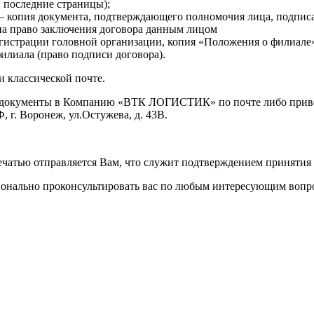
 последние страницы);
— копия документа, подтверждающего полномочия лица, подписа
на право заключения договора данным лицом
егистрации головной организации, копия «Положения о филиале»
илиала (право подписи договора).
 классической почте.
ые документы в Компанию «ВТК ЛОГИСТИК» по почте либо при
. Воронеж, ул.Остужева, д. 43В.
чатью отправляется Вам, что служит подтверждением принятия 
ионально проконсультировать вас по любым интересующим воп