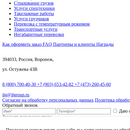
Страхование грузов
Услуги спецтехники
Такелажные работы
Услуги грузчиков
Перевозка с температурным режимом
Транспортные услуги
Негабаритные перевозки
Как оформить заказ
FAQ
Партнеры и клиенты
Награды
394033, Россия, Воронеж,
ул. Остужева 43В
8 (800) 700-40-30
+7 (903) 653-42-82
+7 (473) 260-45-60
ilg@ilgroup.ru
Согласие на обработку персональных данных
Политика обрабо
Обратный звонок
Даю 
Заказать перевозку груза
Связаться с нами
Продолжая использовать наш сайт, вы даете согласие на обр